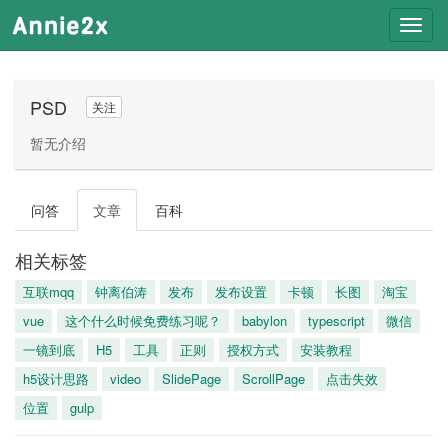
Toggl
navig
PSD
关注
暂无介绍
问答
文章
百科
相关标签
互联mqq
钟离伯涛
发布
发布设置
卡顿
长图
淘宝
vue
这个什么时候免费练习呢？
babylon
typescript
微信
一镜到底
H5
工具
正则
授权方式
安装教程
h5设计思路
video
SlidePage
ScrollPage
点击失效
位置
gulp