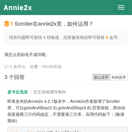
Toggl
navig
5
Scroller在annie2x里，如何运用？
回答问题即可获得
1
经验值，回答被采纳后即可获得
5
金币。
我怎么初始化不成功呢。
0 条评论
分类：
Html5前端
3 个回答
默认排序
时间排序
皮卡丘先生
- 交互动画课件制作
即将发布的Annie2x 4.2.1版本中，Annie2x作者新增了Scroller
类，可以gotoAndStop(0.3),gotoAndStop(0.8);厉害得很，滑动动
画直接两三行代码搞定，不需要第三方库，应用代码如下：(敬请
期待)