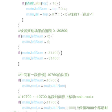
if
(
Math
.
abs
(
top
) >
10
) {
main
.
leftNum
-=
top
*
0.4
;
main
.
dir
=
top
>
0
?
1
: -
1
;
//往前1，往后-1
}
}
//设置滚动场景的范围 0--30800;
if
(
main
.
leftNum
>
0
) {
main
.
leftNum
=
0
;
}
if
(
main
.
leftNum
< -
31400
) {
main
.
leftNum
= -
31400
;
}
//中间有一段停顿(-10760的位置)
if
(
main
.
leftNum
>-
10700
){
main
.
root
.
x
=
main
.
leftNum
;
}
//-10700 ~ -12700 这段时间停止移动main.root.x
if
(
main
.
leftNum
<-
11700
){
main
.
root
.
x
=
main
.
leftNum
+
1000
;
//停顿2000个移动时