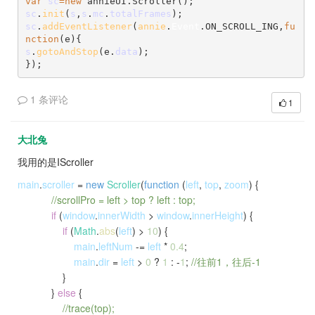
var 
sc
=new 
annieUI.Scroller();
sc
.
init
(
s
,
s
.
mc
.
totalFrames
);
sc
.
addEventListener
(
annie
.
Event
.ON_SCROLL_ING,
fu
nction
(e){
s
.
gotoAndStop
(e.
data
);
});
1 条评论
1
大北兔
我用的是IScroller
main
.
scroller
=
new
Scroller
(
function
(
left
,
top
,
zoom
) {
//scrollPro = left > top ? left : top;
if
(
window
.
innerWidth
>
window
.
innerHeight
) {
if
(
Math
.
abs
(
left
) >
10
) {
main
.
leftNum
-=
left
*
0.4
;
main
.
dir
=
left
>
0
?
1
: -
1
;
//往前1，往后-1
}
}
else
{
//trace(top);