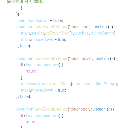
间位置,相对为200帧
}
})
main
.
mousedown
=
false
;
document
.
addEventListener
(
"touchstart"
,
function
(
e
) {
main
.
scroller
.
doTouchStart
(
e
.
touches
,
e
.
timeStamp
);
main
.
mousedown
=
true
;
},
false
);
document
.
addEventListener
(
"touchmove"
,
function
(
e
) {
if
(!
main
.
mousedown
) {
return
;
}
main
.
scroller
.
doTouchMove
(
e
.
touches
,
e
.
timeStamp
);
main
.
mousedown
=
true
;
},
false
);
document
.
addEventListener
(
"touchend"
,
function
(
e
) {
if
(!
main
.
mousedown
) {
return
;
}