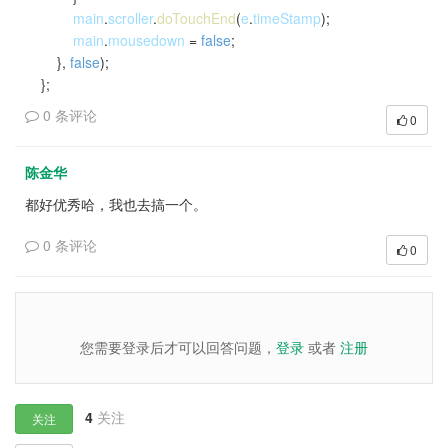
main
.
scroller
.
doTouchEnd
(
e
.
timeStamp
);
main
.
mousedown
=
false
;
},
false
);
};
0 条评论
0
陈金华
都好优秀哈，我也去搞一个。
0 条评论
0
您需要登录后才可以回答问题，
登录
或者
注册
4
关注
关注