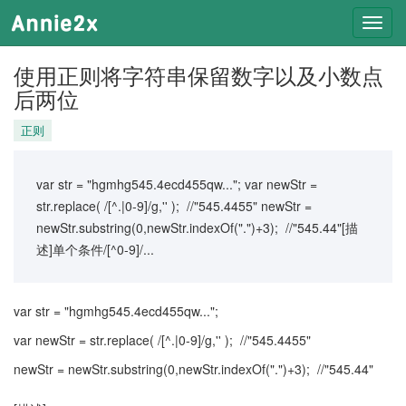
Toggl
navig
使用正则将字符串保留数字以及小数点
后两位
正则
var str = "hgmhg545.4ecd455qw..."; var newStr =
str.replace( /[^.|0-9]/g,'' ); //"545.4455" newStr =
newStr.substring(0,newStr.indexOf(".")+3); //"545.44"[描
述]单个条件/[^0-9]/...
var str = "hgmhg545.4ecd455qw...";
var newStr = str.replace( /[^.|0-9]/g,'' ); //"545.4455"
newStr = newStr.substring(0,newStr.indexOf(".")+3); //"545.44"