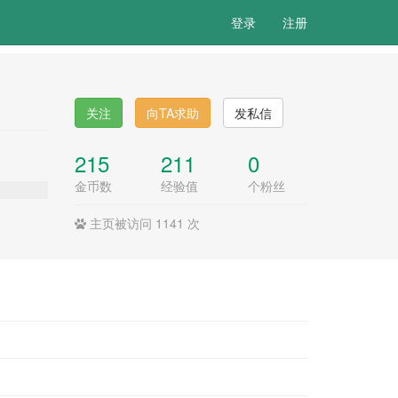
登录
注册
关注
向TA求助
发私信
215
211
0
金币数
经验值
个粉丝
主页被访问 1141 次