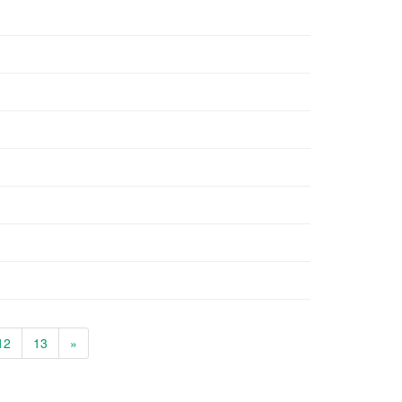
12
13
»